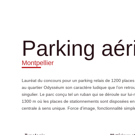
Parking aé
Montpellier
Lauréat du concours pour un parking relais de 1200 places 
rentabilité entre la surface construite et le nombre de 
au quartier Odysséum son caractère ludique que l’on retro
entièrement réalisé en superstructure avec des profilés en
singulier. Le parc conçu tel un ruban qui se déroule sur lui-
intumescente est un exemple réussi de l’apport de l’Ingénieri
1300 m où les places de stationnements sont disposées en 
centrale à sens unique. Force d’image, fonctionnalité simpl