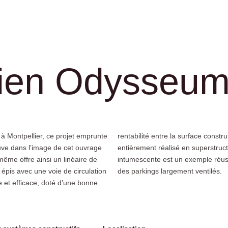
rien Odysseu
à Montpellier, ce projet emprunte
places, ce parc de stationnement
uve dans l’image de cet ouvrage
 acier apparent sans protection
même offre ainsi un linéaire de
e au feu réel pour la conception
épis avec une voie de circulation
des parkings largement ventilés.
e et efficace, doté d’une bonne